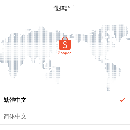
選擇語言
繁體中文
简体中文
頁面無法顯示