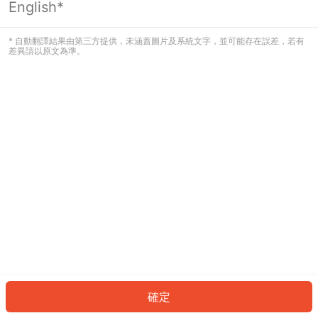
English*
發生錯誤！請登入並再試一次或回到主
頁。
* 自動翻譯結果由第三方提供，未涵蓋圖片及系統文字，並可能存在誤差，若有
差異請以原文為準。
登入
返回首頁
確定
ID: 3989c74c91e-419a-4e2b-bc33-8f0fba2457da