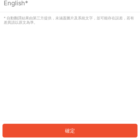
English*
發生錯誤！請登入並再試一次或回到主
頁。
* 自動翻譯結果由第三方提供，未涵蓋圖片及系統文字，並可能存在誤差，若有
差異請以原文為準。
登入
返回首頁
確定
ID: 386f083d1b4-e142-45fd-8958-98c2492884dc