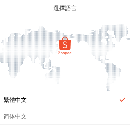
選擇語言
繁體中文
简体中文
頁面無法顯示