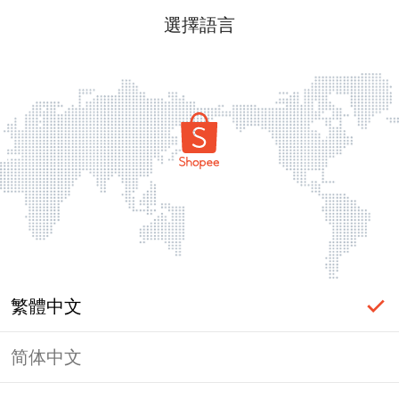
選擇語言
繁體中文
简体中文
頁面無法顯示