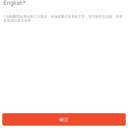
English*
發生錯誤！請登入並再試一次或回到主
頁。
* 自動翻譯結果由第三方提供，未涵蓋圖片及系統文字，並可能存在誤差，若有
差異請以原文為準。
登入
返回首頁
確定
ID: 432d8cddd4f-3b6f-42b7-a2fb-5646304eeccd