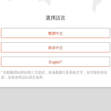
頁面無法顯示
選擇語言
發生錯誤！請登入並再試一次或回到主頁。
繁體中文
登入
简体中文
返回首頁
English*
* 自動翻譯結果由第三方提供，未涵蓋圖片及系統文字，並可能存在誤
差，若有差異請以原文為準。