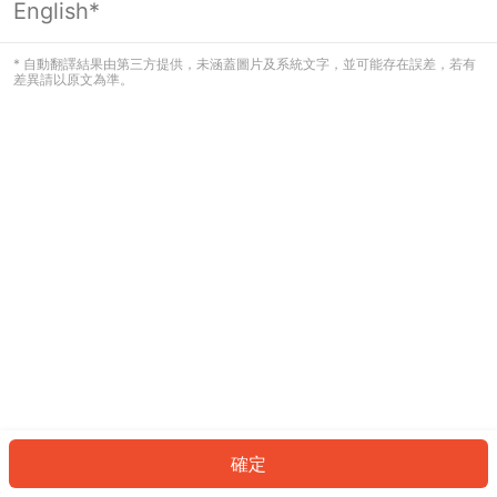
English*
發生錯誤！請登入並再試一次或回到主
頁。
* 自動翻譯結果由第三方提供，未涵蓋圖片及系統文字，並可能存在誤差，若有
差異請以原文為準。
登入
返回首頁
確定
ID: 2068df64592-4f3b-455c-a63e-1414d2645e9b