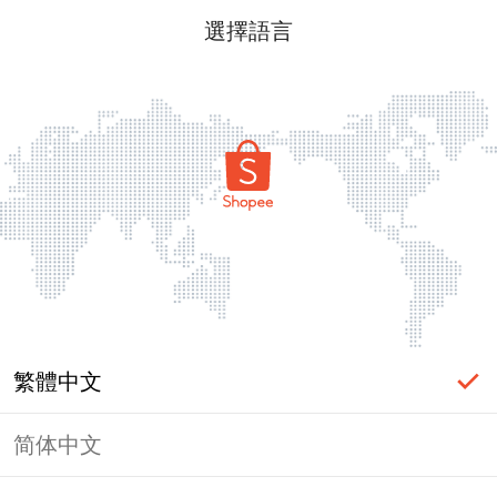
選擇語言
繁體中文
简体中文
頁面無法顯示