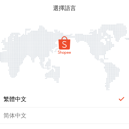
選擇語言
繁體中文
简体中文
頁面無法顯示