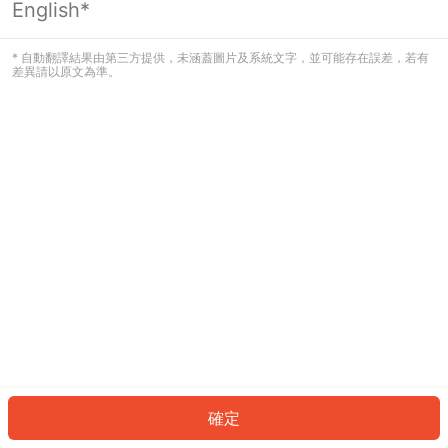
English*
發生錯誤！請登入並再試一次或回到主
頁。
* 自動翻譯結果由第三方提供，未涵蓋圖片及系統文字，並可能存在誤差，若有
差異請以原文為準。
登入
返回首頁
確定
ID: 54a19c233-5d63-42ba-a8e3-21ec8b82bf14