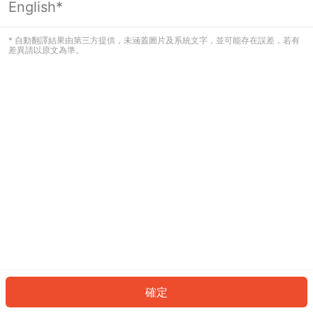
English*
發生錯誤！請登入並再試一次或回到主
頁。
* 自動翻譯結果由第三方提供，未涵蓋圖片及系統文字，並可能存在誤差，若有
差異請以原文為準。
登入
返回首頁
確定
ID: 792a814ac67-7116-4ba8-8f43-96d4b426419d