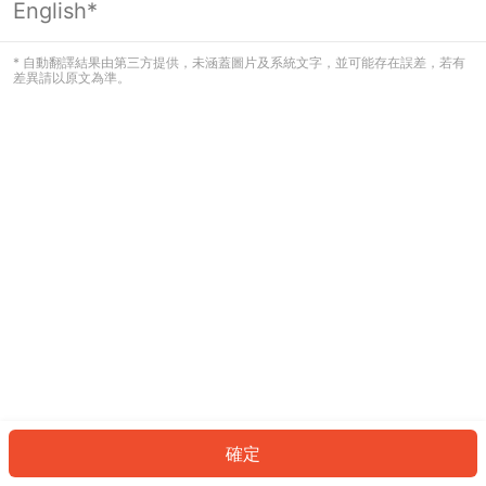
English*
發生錯誤！請登入並再試一次或回到主
頁。
* 自動翻譯結果由第三方提供，未涵蓋圖片及系統文字，並可能存在誤差，若有
差異請以原文為準。
登入
返回首頁
確定
ID: 20632b865a9-5603-434e-bad9-8b249d93101a