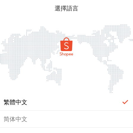
選擇語言
繁體中文
简体中文
頁面無法顯示