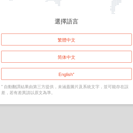
頁面無法顯示
選擇語言
發生錯誤！請登入並再試一次或回到主頁。
繁體中文
登入
简体中文
返回首頁
English*
* 自動翻譯結果由第三方提供，未涵蓋圖片及系統文字，並可能存在誤
差，若有差異請以原文為準。