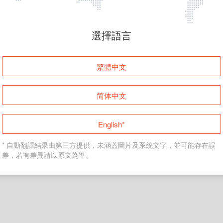
頁面無法顯示
選擇語言
發生錯誤！請登入並再試一次或回到主頁。
繁體中文
登入
简体中文
返回首頁
English*
* 自動翻譯結果由第三方提供，未涵蓋圖片及系統文字，並可能存在誤
差，若有差異請以原文為準。