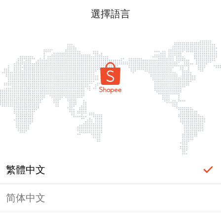
選擇語言
繁體中文
简体中文
頁面無法顯示