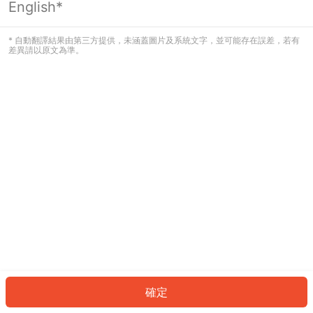
English*
發生錯誤！請登入並再試一次或回到主
頁。
* 自動翻譯結果由第三方提供，未涵蓋圖片及系統文字，並可能存在誤差，若有
差異請以原文為準。
登入
返回首頁
確定
ID: 858f795e353-1a69-4c12-9027-ee3bb159faf9