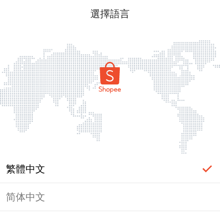
選擇語言
繁體中文
简体中文
頁面無法顯示