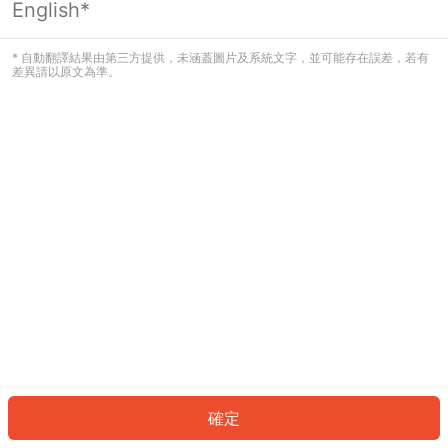
English*
發生錯誤！請登入並再試一次或回到主
頁。
* 自動翻譯結果由第三方提供，未涵蓋圖片及系統文字，並可能存在誤差，若有
差異請以原文為準。
登入
返回首頁
確定
ID: 733aa6ba7cb-89f5-4413-9b2f-9e4214e5ed2c