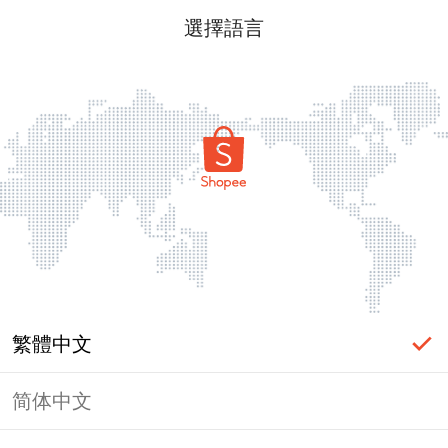
選擇語言
繁體中文
简体中文
頁面無法顯示