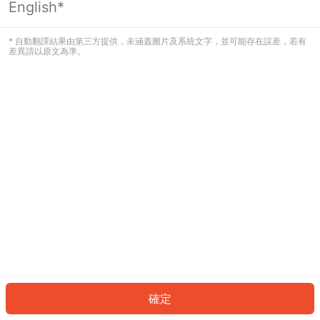
English*
發生錯誤！請登入並再試一次或回到主
頁。
* 自動翻譯結果由第三方提供，未涵蓋圖片及系統文字，並可能存在誤差，若有
差異請以原文為準。
登入
返回首頁
確定
ID: 74189b53643-0d2f-4d50-8a79-c07b08860d02