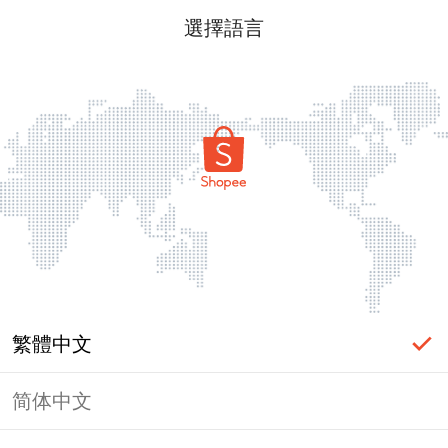
選擇語言
繁體中文
简体中文
頁面無法顯示