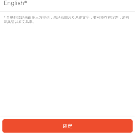
English*
發生錯誤！請登入並再試一次或回到主
頁。
* 自動翻譯結果由第三方提供，未涵蓋圖片及系統文字，並可能存在誤差，若有
差異請以原文為準。
登入
返回首頁
確定
ID: 31878700294-c02a-4cda-942e-3ddc9ce88c9c