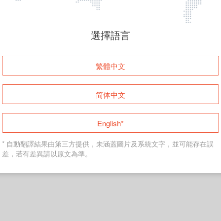
頁面無法顯示
選擇語言
發生錯誤！請登入並再試一次或回到主頁。
繁體中文
登入
简体中文
返回首頁
English*
* 自動翻譯結果由第三方提供，未涵蓋圖片及系統文字，並可能存在誤
差，若有差異請以原文為準。