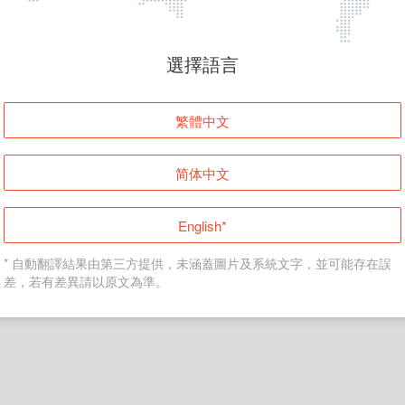
頁面無法顯示
選擇語言
發生錯誤！請登入並再試一次或回到主頁。
繁體中文
登入
简体中文
返回首頁
English*
* 自動翻譯結果由第三方提供，未涵蓋圖片及系統文字，並可能存在誤
差，若有差異請以原文為準。