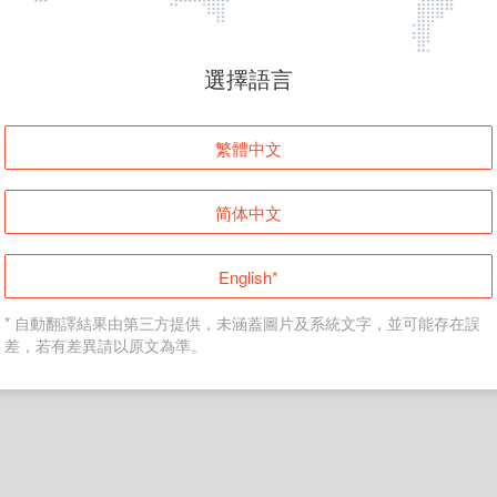
頁面無法顯示
選擇語言
發生錯誤！請登入並再試一次或回到主頁。
繁體中文
登入
简体中文
返回首頁
English*
* 自動翻譯結果由第三方提供，未涵蓋圖片及系統文字，並可能存在誤
差，若有差異請以原文為準。