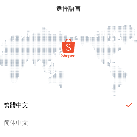
選擇語言
繁體中文
简体中文
頁面無法顯示