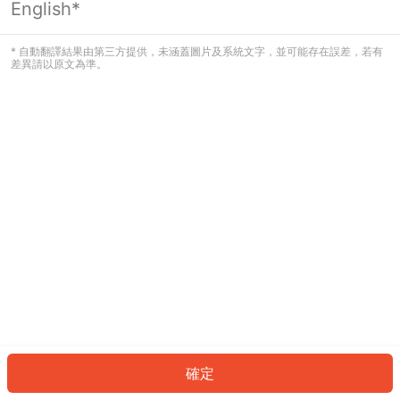
English*
發生錯誤！請登入並再試一次或回到主
頁。
* 自動翻譯結果由第三方提供，未涵蓋圖片及系統文字，並可能存在誤差，若有
差異請以原文為準。
登入
返回首頁
確定
ID: 278d1152636-a34e-48c0-8641-163123408c6d