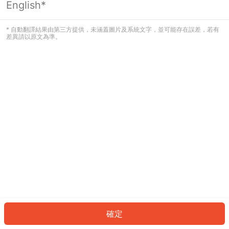
English*
發生錯誤！請登入並再試一次或回到主
頁。
* 自動翻譯結果由第三方提供，未涵蓋圖片及系統文字，並可能存在誤差，若有
差異請以原文為準。
登入
返回首頁
確定
ID: 1262f6b4b0f-d730-40af-980a-6fc1b4f74ff9