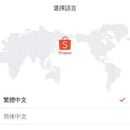
選擇語言
繁體中文
简体中文
頁面無法顯示