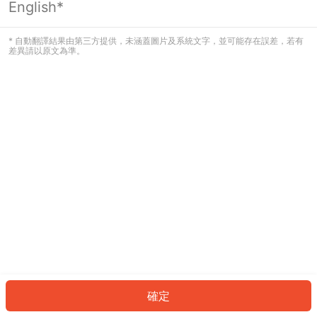
English*
發生錯誤！請登入並再試一次或回到主
頁。
* 自動翻譯結果由第三方提供，未涵蓋圖片及系統文字，並可能存在誤差，若有
差異請以原文為準。
登入
返回首頁
確定
ID: 4163677739a-bf81-41b0-b6e9-1621ec04d68a