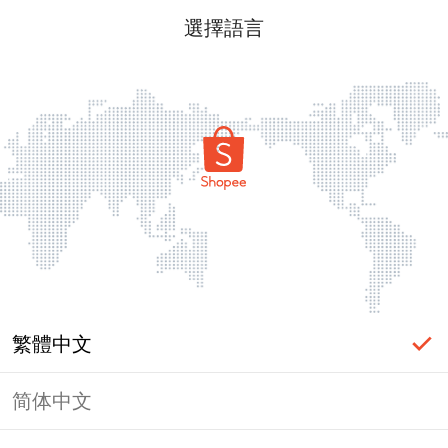
選擇語言
繁體中文
简体中文
頁面無法顯示