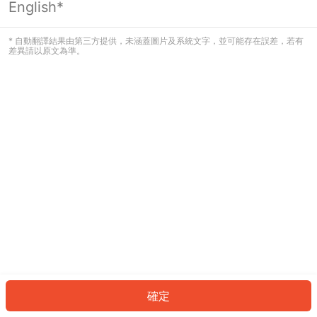
English*
發生錯誤！請登入並再試一次或回到主
頁。
* 自動翻譯結果由第三方提供，未涵蓋圖片及系統文字，並可能存在誤差，若有
差異請以原文為準。
登入
返回首頁
確定
ID: 9287f6335da-1e31-4528-8140-7e7903c33606