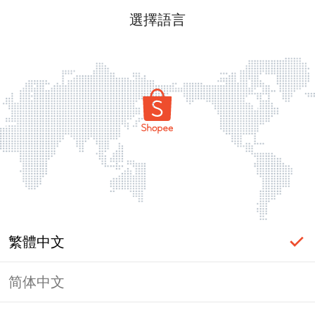
選擇語言
繁體中文
简体中文
頁面無法顯示