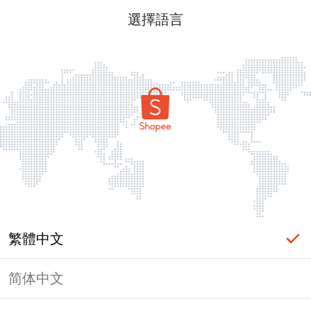
選擇語言
繁體中文
简体中文
頁面無法顯示