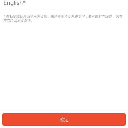
English*
發生錯誤！請登入並再試一次或回到主
頁。
* 自動翻譯結果由第三方提供，未涵蓋圖片及系統文字，並可能存在誤差，若有
差異請以原文為準。
登入
返回首頁
確定
ID: 537e99c4f5b-36b8-4ace-89b8-4c0cabac0905