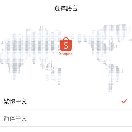
選擇語言
繁體中文
简体中文
頁面無法顯示