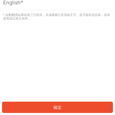
English*
發生錯誤！請登入並再試一次或回到主
頁。
* 自動翻譯結果由第三方提供，未涵蓋圖片及系統文字，並可能存在誤差，若有
差異請以原文為準。
登入
返回首頁
確定
ID: 1617e646564-2e30-46d7-b074-eb45ecdc5813