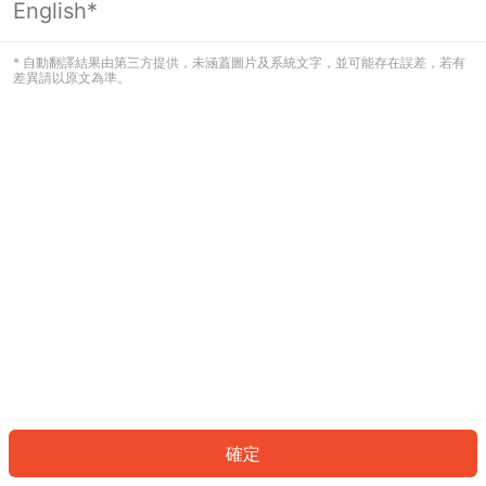
English*
發生錯誤！請登入並再試一次或回到主
頁。
* 自動翻譯結果由第三方提供，未涵蓋圖片及系統文字，並可能存在誤差，若有
差異請以原文為準。
登入
返回首頁
確定
ID: 4237662d2e5-eb84-4e9a-857e-d7f544de393f