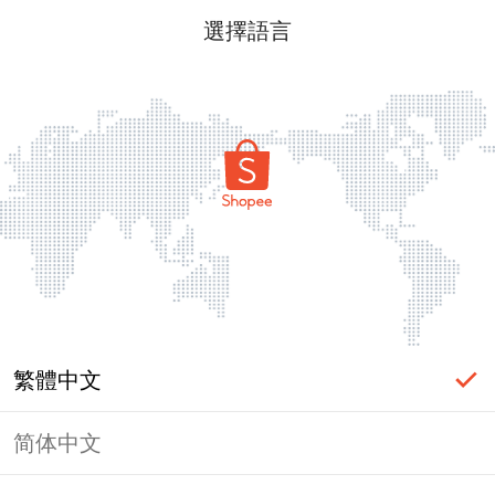
選擇語言
繁體中文
简体中文
頁面無法顯示