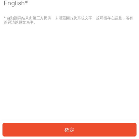
English*
發生錯誤！請登入並再試一次或回到主
頁。
* 自動翻譯結果由第三方提供，未涵蓋圖片及系統文字，並可能存在誤差，若有
差異請以原文為準。
登入
返回首頁
確定
ID: 534f7153a60-7835-4587-a67c-68f909be1dff