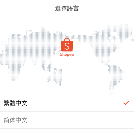
選擇語言
繁體中文
简体中文
頁面無法顯示