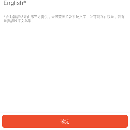
English*
發生錯誤！請登入並再試一次或回到主
頁。
* 自動翻譯結果由第三方提供，未涵蓋圖片及系統文字，並可能存在誤差，若有
差異請以原文為準。
登入
返回首頁
確定
ID: 302582d8122-4e9d-4b84-88ee-bf8870a76d49