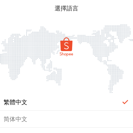
選擇語言
繁體中文
简体中文
頁面無法顯示