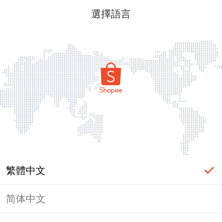
選擇語言
繁體中文
简体中文
頁面無法顯示