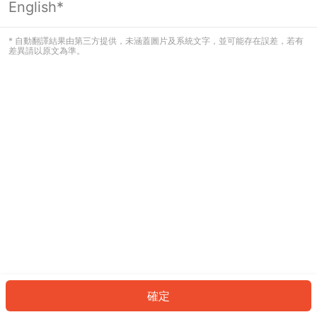
English*
發生錯誤！請登入並再試一次或回到主
頁。
* 自動翻譯結果由第三方提供，未涵蓋圖片及系統文字，並可能存在誤差，若有
差異請以原文為準。
登入
返回首頁
確定
ID: 664fa47472f-cfe1-4c04-93e9-6ab6652aaa9a