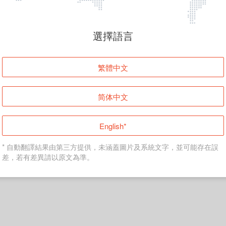
頁面無法顯示
選擇語言
發生錯誤！請登入並再試一次或回到主頁。
繁體中文
登入
简体中文
返回首頁
English*
* 自動翻譯結果由第三方提供，未涵蓋圖片及系統文字，並可能存在誤
差，若有差異請以原文為準。