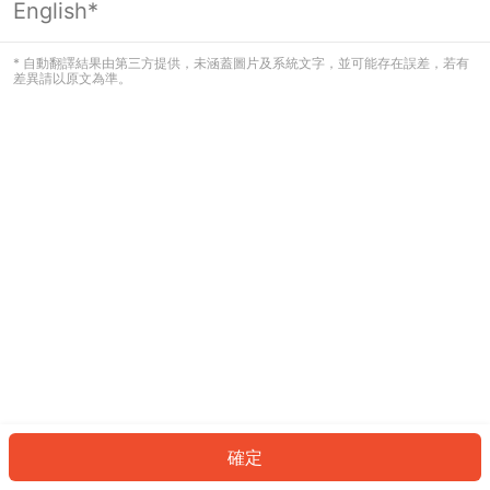
English*
發生錯誤！請登入並再試一次或回到主
頁。
* 自動翻譯結果由第三方提供，未涵蓋圖片及系統文字，並可能存在誤差，若有
差異請以原文為準。
登入
返回首頁
確定
ID: 6338424d059-c1df-422d-b399-fd0267ed8e72