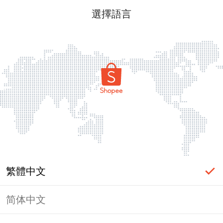
選擇語言
繁體中文
简体中文
頁面無法顯示