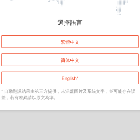
頁面無法顯示
選擇語言
發生錯誤！請登入並再試一次或回到主頁。
繁體中文
登入
简体中文
返回首頁
English*
* 自動翻譯結果由第三方提供，未涵蓋圖片及系統文字，並可能存在誤
差，若有差異請以原文為準。