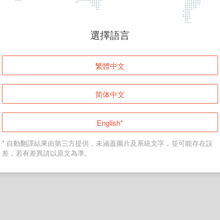
頁面無法顯示
選擇語言
發生錯誤！請登入並再試一次或回到主頁。
繁體中文
登入
简体中文
返回首頁
English*
* 自動翻譯結果由第三方提供，未涵蓋圖片及系統文字，並可能存在誤
差，若有差異請以原文為準。