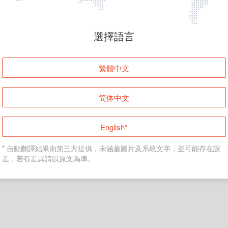
頁面無法顯示
選擇語言
發生錯誤！請登入並再試一次或回到主頁。
繁體中文
登入
简体中文
返回首頁
English*
* 自動翻譯結果由第三方提供，未涵蓋圖片及系統文字，並可能存在誤
差，若有差異請以原文為準。