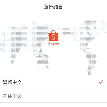
選擇語言
繁體中文
简体中文
頁面無法顯示