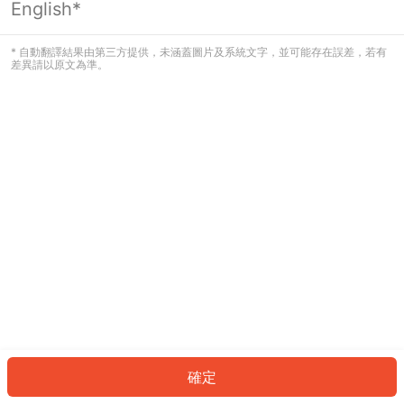
English*
發生錯誤！請登入並再試一次或回到主
頁。
* 自動翻譯結果由第三方提供，未涵蓋圖片及系統文字，並可能存在誤差，若有
差異請以原文為準。
登入
返回首頁
確定
ID: 268be75be29-bb58-4887-9492-6f863b7397c9