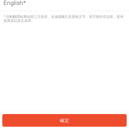
English*
發生錯誤！請登入並再試一次或回到主
頁。
* 自動翻譯結果由第三方提供，未涵蓋圖片及系統文字，並可能存在誤差，若有
差異請以原文為準。
登入
返回首頁
確定
ID: 30882b12b71-0815-44a2-b373-5ff825281551