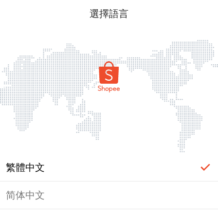
選擇語言
繁體中文
简体中文
頁面無法顯示