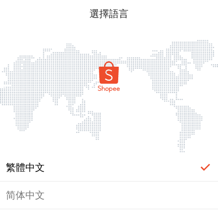
選擇語言
繁體中文
简体中文
頁面無法顯示