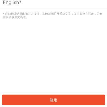
English*
發生錯誤！請登入並再試一次或回到主
頁。
* 自動翻譯結果由第三方提供，未涵蓋圖片及系統文字，並可能存在誤差，若有
差異請以原文為準。
登入
返回首頁
確定
ID: 33390a045ab-cdc7-4800-bc70-b127dd2575d8