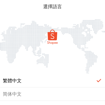
選擇語言
繁體中文
简体中文
頁面無法顯示