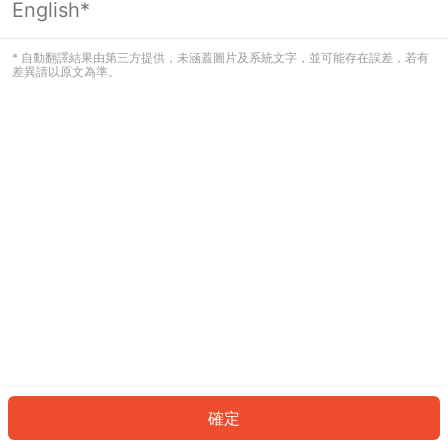
English*
發生錯誤！請登入並再試一次或回到主
頁。
* 自動翻譯結果由第三方提供，未涵蓋圖片及系統文字，並可能存在誤差，若有
差異請以原文為準。
登入
返回首頁
確定
ID: 182e2b20a54-f90c-456a-81ef-371bff0d1d8a