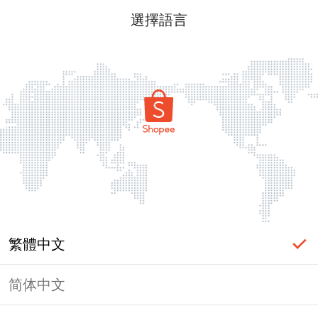
選擇語言
繁體中文
简体中文
頁面無法顯示