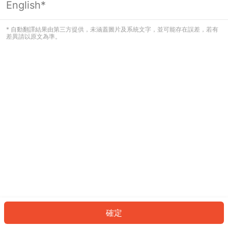
English*
發生錯誤！請登入並再試一次或回到主
頁。
* 自動翻譯結果由第三方提供，未涵蓋圖片及系統文字，並可能存在誤差，若有
差異請以原文為準。
登入
返回首頁
確定
ID: 1014441b783-033f-476f-9b0b-7d45d62c0f94