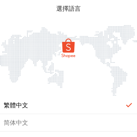
選擇語言
繁體中文
简体中文
頁面無法顯示