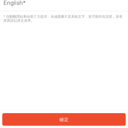
English*
發生錯誤！請登入並再試一次或回到主
頁。
* 自動翻譯結果由第三方提供，未涵蓋圖片及系統文字，並可能存在誤差，若有
差異請以原文為準。
登入
返回首頁
確定
ID: 5456fa6fd77-35bb-455f-88a0-226ad7174133