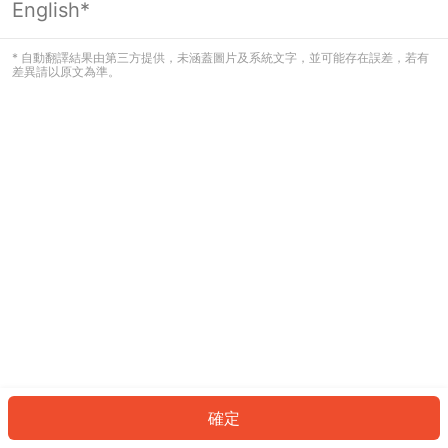
English*
發生錯誤！請登入並再試一次或回到主
頁。
* 自動翻譯結果由第三方提供，未涵蓋圖片及系統文字，並可能存在誤差，若有
差異請以原文為準。
登入
返回首頁
確定
ID: 65127586330-027c-4158-bb23-eb520480a606