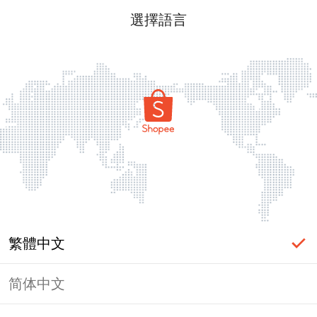
選擇語言
繁體中文
简体中文
頁面無法顯示