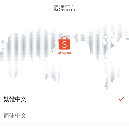
選擇語言
繁體中文
简体中文
頁面無法顯示