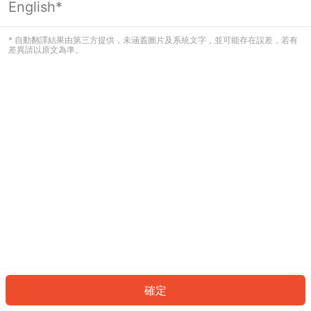
English*
發生錯誤！請登入並再試一次或回到主
頁。
* 自動翻譯結果由第三方提供，未涵蓋圖片及系統文字，並可能存在誤差，若有
差異請以原文為準。
登入
返回首頁
確定
ID: 274d9fa09ab-2bcf-42a2-a3dd-573b39b5fc65