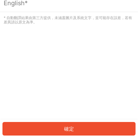
English*
發生錯誤！請登入並再試一次或回到主
頁。
* 自動翻譯結果由第三方提供，未涵蓋圖片及系統文字，並可能存在誤差，若有
差異請以原文為準。
登入
返回首頁
確定
ID: 1675165ae6c-5519-4d20-9567-0ca22ced684d