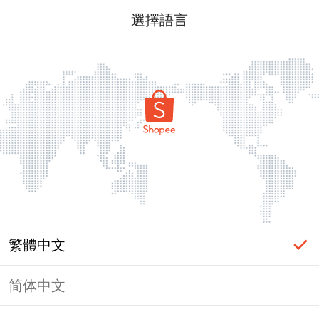
選擇語言
繁體中文
简体中文
頁面無法顯示