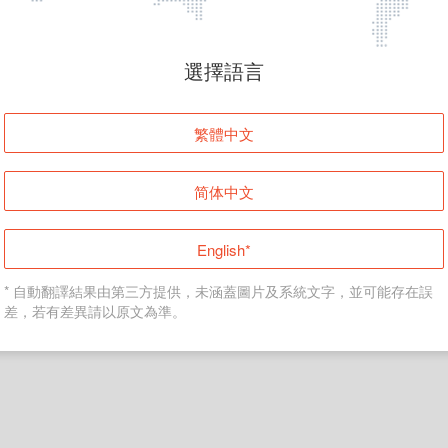
頁面無法顯示
選擇語言
發生錯誤！請登入並再試一次或回到主頁。
繁體中文
登入
简体中文
返回首頁
English*
* 自動翻譯結果由第三方提供，未涵蓋圖片及系統文字，並可能存在誤
差，若有差異請以原文為準。