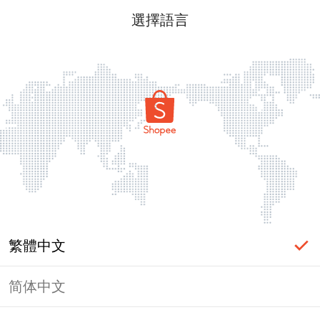
選擇語言
繁體中文
简体中文
頁面無法顯示