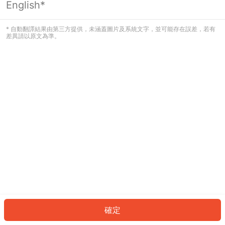
English*
發生錯誤！請登入並再試一次或回到主
頁。
* 自動翻譯結果由第三方提供，未涵蓋圖片及系統文字，並可能存在誤差，若有
差異請以原文為準。
登入
返回首頁
確定
ID: 2122b22d432-a919-4bb9-ac42-ef64b5f3d678