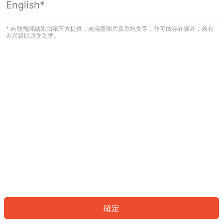
English*
發生錯誤！請登入並再試一次或回到主
頁。
* 自動翻譯結果由第三方提供，未涵蓋圖片及系統文字，並可能存在誤差，若有
差異請以原文為準。
登入
返回首頁
確定
ID: 210c8f00265-8ec9-4a73-af84-3b9200fbea62