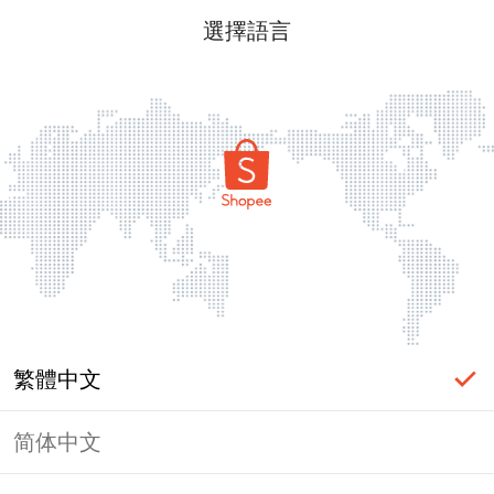
選擇語言
繁體中文
简体中文
頁面無法顯示