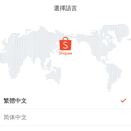
選擇語言
繁體中文
简体中文
頁面無法顯示