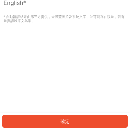
English*
發生錯誤！請登入並再試一次或回到主
頁。
* 自動翻譯結果由第三方提供，未涵蓋圖片及系統文字，並可能存在誤差，若有
差異請以原文為準。
登入
返回首頁
確定
ID: 485da7ee9b9-da2f-4b03-b8c6-86d9680ef457