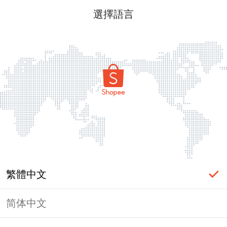
選擇語言
繁體中文
简体中文
頁面無法顯示