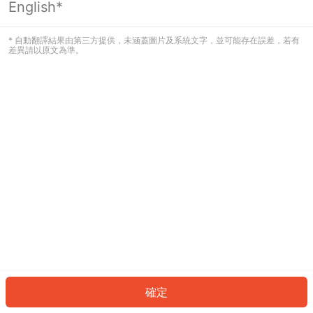
English*
發生錯誤！請登入並再試一次或回到主
頁。
* 自動翻譯結果由第三方提供，未涵蓋圖片及系統文字，並可能存在誤差，若有
差異請以原文為準。
登入
返回首頁
確定
ID: 860fb0c797c-b9f1-49d3-9d34-df557ca3cb3c