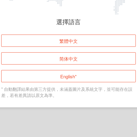
頁面無法顯示
選擇語言
發生錯誤！請登入並再試一次或回到主頁。
繁體中文
登入
简体中文
返回首頁
English*
* 自動翻譯結果由第三方提供，未涵蓋圖片及系統文字，並可能存在誤
差，若有差異請以原文為準。