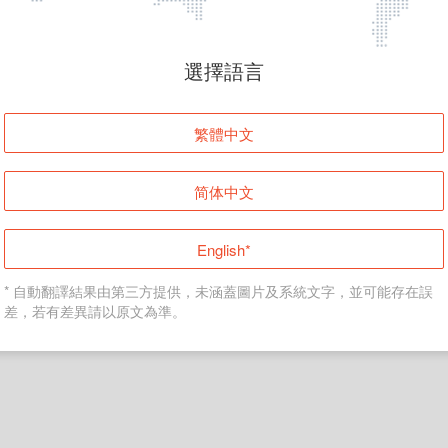
頁面無法顯示
選擇語言
發生錯誤！請登入並再試一次或回到主頁。
繁體中文
登入
简体中文
返回首頁
English*
* 自動翻譯結果由第三方提供，未涵蓋圖片及系統文字，並可能存在誤
差，若有差異請以原文為準。