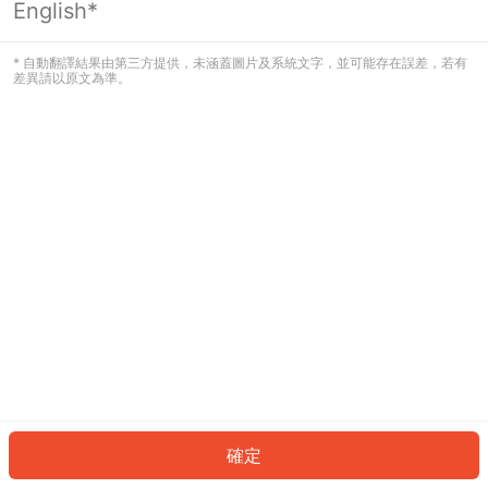
English*
發生錯誤！請登入並再試一次或回到主
頁。
* 自動翻譯結果由第三方提供，未涵蓋圖片及系統文字，並可能存在誤差，若有
差異請以原文為準。
登入
返回首頁
確定
ID: 184b77267a8-a789-4f35-98b5-3adbb5acbbcf