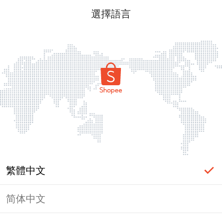
選擇語言
繁體中文
简体中文
頁面無法顯示