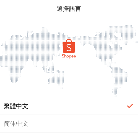
選擇語言
繁體中文
简体中文
頁面無法顯示