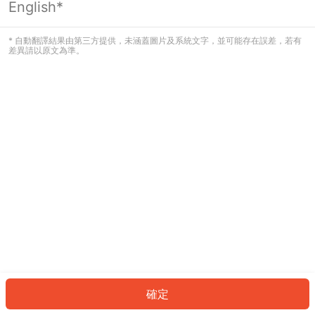
English*
發生錯誤！請登入並再試一次或回到主
頁。
* 自動翻譯結果由第三方提供，未涵蓋圖片及系統文字，並可能存在誤差，若有
差異請以原文為準。
登入
返回首頁
確定
ID: 68b781015a-2236-4434-8924-02e95cc71a03